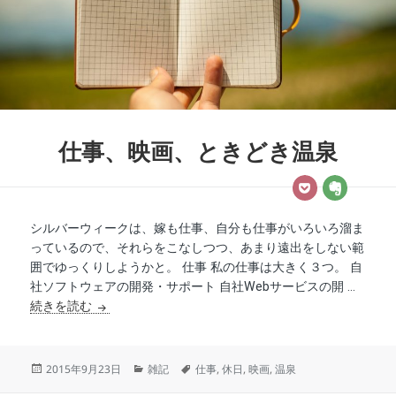
仕事、映画、ときどき温泉
Pocket
Evernote
シルバーウィークは、嫁も仕事、自分も仕事がいろいろ溜ま
に保
っているので、それらをこなしつつ、あまり遠出をしない範
存
囲でゆっくりしようかと。 仕事 私の仕事は大きく３つ。 自
社ソフトウェアの開発・サポート 自社Webサービスの開 …
仕事、映画、ときどき温泉
続きを読む
投
カ
タ
2015年9月23日
雑記
仕事
,
休日
,
映画
,
温泉
稿
テ
グ