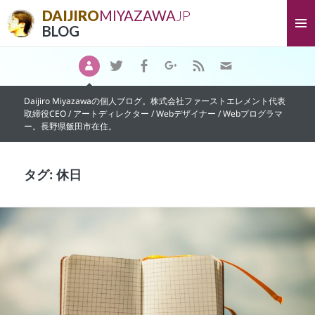
DAIJIRO
MIYAZAWA
JP
BLOG
About
Twitter
Facebook
Google+
Feedly
Email
メニュ
Daijiro Miyazawaの個人ブログ。株式会社ファーストエレメント代表
取締役CEO / アートディレクター / Webデザイナー / Webプログラマ
ーとウ
ー。長野県飯田市在住。
ィジェ
タグ:
休日
ット